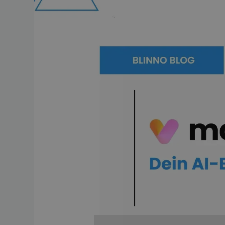
Du wolltest schon immer deine
Programmierkenntnisse? Dann is
Mit monday Vibe kannst du mithil
Beschreibung in natürlicher Spr
Coding“ funktioniert und welche
Was ist mo
monday Vibe ist ein AI-gestütz
einfach in Worten, welche App 
direkt in deinem monday Accou