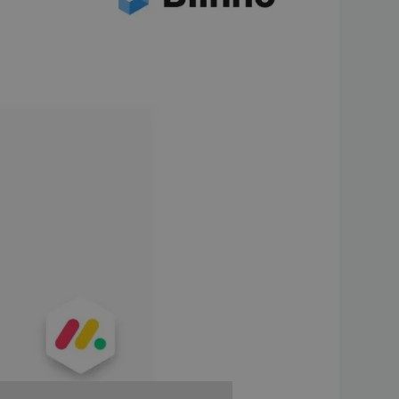
lerteam oder
ps erstellen, einfach durch eine
st, wie sogenanntes „vibe
 zu schreiben, beschreibst du
nierende, sichere Anwendung