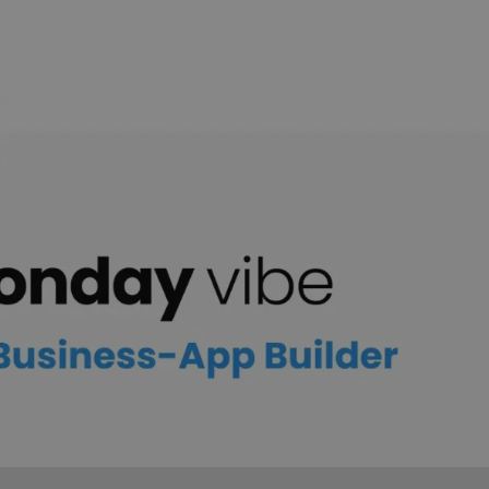
 eigene App in monday.com bauen, aber ohne Entwick
t monday Vibe genau das richtige Tool für dich.
fe von künstlicher Intelligenz individuelle Business-Ap
ache. In diesem Beitrag erfährst du, was monday vibe i
 Möglichkeiten dir das Tool eröffnet.
nday Vibe?
ter App-Builder innerhalb von monday.com. Statt Code
du benötigst, und die AI generiert daraus eine funktio
nt.