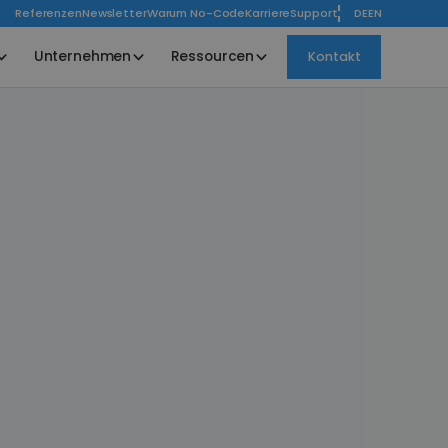
Referenzen
Newsletter
Warum No-Code
Karriere
Support
DE
EN
Unternehmen
Ressourcen
Kontakt