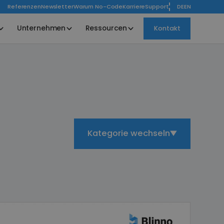
Referenzen
Newsletter
Warum No-Code
Karriere
Support
DE
EN
Unternehmen
Ressourcen
Kontakt
Kategorie wechseln