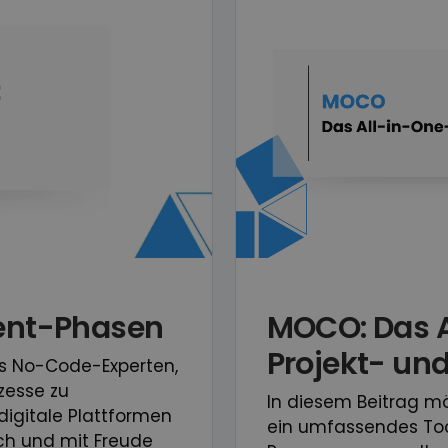
ent-Phasen
MOCO: Das A
Projekt- un
us No-Code-Experten,
zesse zu
In diesem Beitrag mö
digitale Plattformen
ein umfassendes Tool
lich und mit Freude