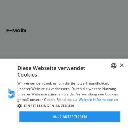
E-Mail
×
Diese Webseite verwendet
Blinno
No-Code
Cookies.
GERMAN
Wir verwenden Cookies, um die Benutzerfreundlichkeit
Über uns
Übersicht Leistungen
unserer Website zu verbessern. Durch die weitere Nutzung
ENGLISH
unserer Webseite stimmen Sie der Verwendung von Cookies
Jobs
Übersicht Branchen
gemäß unserer Cookie-Richtlinie zu.
Weitere Informationen
EINSTELLUNGEN ANZEIGEN
Support
Übersicht Use Cases
ALLE AKZEPTIEREN
Blog
Übersicht Kunden